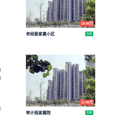
20.00万
老经委家属小区
在售
时
缴
25.00万
暂
审计局家属院
在售